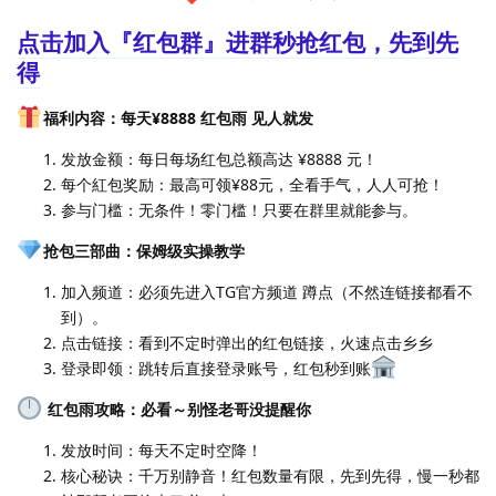
点击加入『红包群』进群秒抢红包，先到先
得
福利内容：每天¥8888 红包雨 见人就发
发放金额：每日每场红包总额高达 ¥8888 元！
每个紅包奖励：最高可领¥88元，全看手气，人人可抢！
参与门槛：无条件！零门槛！只要在群里就能参与。
抢包三部曲：保姆级实操教学
加入频道：必须先进入TG官方频道 蹲点（不然连链接都看不
到）。
点击链接：看到不定时弹出的红包链接，火速点击乡乡
登录即领：跳转后直接登录账号，红包秒到账
红包雨攻略：必看～别怪老哥没提醒你
发放时间：每天不定时空降！
核心秘诀：千万别静音！红包数量有限，先到先得，慢一秒都