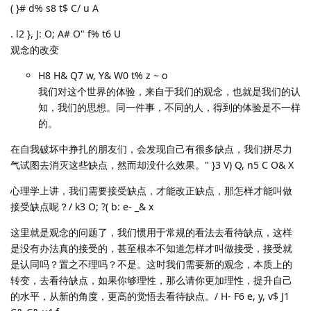
( }# d% s8 t$ C/ u A
. l2 }, J: O; A# O" f% t6 U
观念的改变
H8 H& Q7 w, Y& W0 t% z ~ o
我们对这个世界的体验，来自于我们的观念，也就是我们的认
知，我们的思想。同一件事，不同的人，得到的体验是不一样
的。
在自我破坏中挣扎的朋友们，会发现自己有很多缺点，我们拼尽力
气试图去消灭这些缺点，然而却没什么效果。" }3 V) Q, n5 C O& X
心理学上讲，我们需要接受缺点，才能改正缺点，那怎样才能叫做
接受缺点呢？/ k3 O; ?( b: e- _& x
这里就是观念的问题了，我们惯用于常规的看法去看待缺点，这样
是没有办法真的接受的，甚至根本不知道怎样才叫做接受，接受就
是认同吗？置之不理吗？不是。这时我们需要新的观念，本质上的
转变，去看待缺点，如果你够理性，那么请你更加理性，提升自己
的水平，从新的角度，更高的觉悟去看待缺点。/ H- F6 e, y, v$ J1