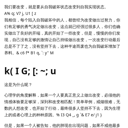
我们要改变，就是要从自我破坏状态改变到自我实现状态。
A% q; V7 j, U1 [ z
我相信，每个陷入自我破坏中的人，都曾经为改变做出过努力，你
们有足够的勇气决定做出改变，这点就已经强过很多人，你们也确
实做出了良好的开端，真的开始了一些改变，但是，慢慢的你们发
现，自己没有足够的激情让自己持续做出改变，一次改变行动最后
总是不了了之，没有坚持下去，这种半途而废也为自我破坏增加了
养料。& c6 f* B1 q, `: y" M
k( I G; [: ~; u
这是为什么呢？
心理学的角度解释，如果一个人要真正意义上做出改变，必须他的
情感体验要足够深，深到和改变相匹配！简单举例，戒烟很难，无
数的人想改变，也开始了行动，最终很多人坚持不下去，因为生理
上的或者心理上的种种原因。% I3 Q4 _, g `& E7 e/ j1 }
但是，如果一个人被告知，他的肺现在出现问题，如果不戒他最多