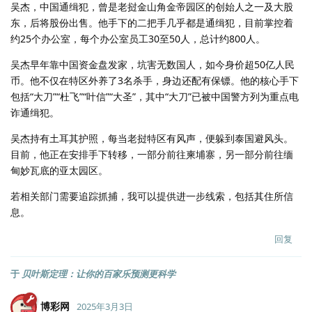
吴杰，中国通缉犯，曾是老挝金山角金帝园区的创始人之一及大股
东，后将股份出售。他手下的二把手几乎都是通缉犯，目前掌控着
约25个办公室，每个办公室员工30至50人，总计约800人。
吴杰早年靠中国资金盘发家，坑害无数国人，如今身价超50亿人民
币。他不仅在特区外养了3名杀手，身边还配有保镖。他的核心手下
包括“大刀”“杜飞”“叶信”“大圣”，其中“大刀”已被中国警方列为重点电
诈通缉犯。
吴杰持有土耳其护照，每当老挝特区有风声，便躲到泰国避风头。
目前，他正在安排手下转移，一部分前往柬埔寨，另一部分前往缅
甸妙瓦底的亚太园区。
若相关部门需要追踪抓捕，我可以提供进一步线索，包括其住所信
息。
回复
于
贝叶斯定理：让你的百家乐预测更科学
博彩网
2025年3月3日