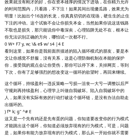
效果就没有刚才的好，你在资本雄厚的情况下进场，在你精力允许
的时间范围内，只看路，不下注！如果其间出现傻瓜路，效果尤为
明显！比如出个16连的长龙，你真真切切的在现场，硬生生的止住
下注的冲动。这个试验不会让你损失本金，当然如果你说这送钱路
不取也是损失，那只能说你中毒深矣，心理陷阱无处不在，根本让
你无法识别正确的方向，哪怕试一次都不行。
0 W+ F7 y, w; \& e$ w/ s4 |4 E
看到这里，如果你是我前面所描述的陷入循环模式的朋友，要是本
文让你感觉不舒服，没有关系，这是心理防御机制在本能的保护
你，接受我的观点会让你受伤，那你可以停下来，关掉网页，等到
下次，你有了足够强烈的想改变这一循环的欲望时，再回来继续。
这个循环，持续盈利—违反策略—亏损—沮丧—大亏—调整以后严
守规则再持续盈利，心理学上叫做自我破坏。陷入自我破坏中的
人，如果没有实际有效的行动打破这个循环链，是没有办法自助走
出循环的。
) f* k; g" ^# E
这又是一个先有鸡还是先有蛋的问题，你知道要改变你的行为模式
才能跳出这个循环，你知道必须放弃现有的行为模式，可是，问题
是，如果你有能力放弃现有的行为模式，那么从一开始你就不需要