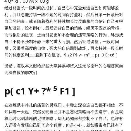
4 Q* x) `. U0 ?% x: U3 g
经过相当长一段时间的成长，自己心中完全知道自己如何能够盈
利，并且总能持续一段不短的时间保持盈利，然后日渐一日放松对
自己的约束，或者随着盈利的持续增长过度膨胀的自信让自己变得
更加激进，没有耐心，最后违背自己的策略，经历不应该的亏损，
而亏损后的沮丧，进而引发更加不合理的违背策略的行为，终形成
自己不得不强制冷静下来的重大亏损。然后经过调整，一段时间
后，又带着高度的自律，强大的自信回到战场，再次持续一段长时
间的稳定盈利……直到下次沮丧。$ z2 F$ v+ m" _. p) _9 E: c6 [
没错，谨以本文献给那些天赋异禀却堕入这无尽循环的心理炼狱而
无法自拔的朋友们。
5
p( c1 Y+ ?*
F1 ]
在这炼狱中挣扎的痛苦的灵魂们，中毒之深会连自己都不相信，不
知从哪一天起，突然发现自己并不是忘记策略而不去遵守，而是就
算此时此刻清晰的记得策略，却无论如何都控制不了自己。也许有
人还没有发现自己到了这个程度，但是小心，就如吸毒者已经有了