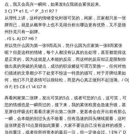
点，我又会高兴一瞬间，如果发8点我就会紧张起来。
3 C) T* e1 E, ~" P’ _3 r! R7 ?
从理性上讲，这样的情绪变化时很可笑的，闲家，庄家都只发一张
牌而已，就是从概率学上也不见得分析出哪边更有优势，又不是德
州扑克只有一副牌。
. r0 s. A) D7 H6 ?
所以凭什么因为第一张9而高兴，凭什么因为庄家第一张8而紧张
呢？但是这样的情绪，每个人都没有认真的去处理，甚至都觉得这
是正常的，因为这就是人本能的反应，而这样的反应却正是限制你
做出真的突破的关键点，成功的职业赌徒可谓万里挑一，任何对他
们描述的文章都少不了处变不惊这一特质的描写，对于开牌结果如
何，他们不只是表情可以很轻松，而是内心真正做到不起涟漪。/ O(
i9 F; E5 C8 c1 \4 G7 R
再看闲家第二张牌，发出可笑的5点，或者可悲的1点，这可笑，可
悲的情感也是一瞬而过的，接下来，我的紧张程度会急速升级，甚
至屏住呼吸去盯着看庄家开出第二张牌，更甚者会在开出前有那么
一瞬，会本能的别过头去不敢看，但有迅速的回头继续观看，这时
这张牌是否10点显得如此重要，大家不要说自己没有这样的感受，
当你重注，或者你所持资本的最后一注，你一定体会过。! E% i" D