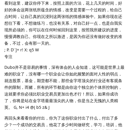
看到这里，建议你停下来，按照上面的方法，花上几天的时间，好
好的体会这两张纸所蕴含的情感，改变是需要一个过程的，给自己
点时间，让自己真的沉浸到这两张纸的情感体验中。如果你现在还
想往下看，不想做练习，也没有关系，对自己好一点，也是自我实
现所必须的，你可以在任何时候回到这里，按照我所建议的进度，
慢慢调教自己。你现在之所以激进，是因为你还没有做好改变的准
备，不过，会有那一天的。
; P. D’ ]+ r! X: q5 W
专注
Dubo并不是容易的事情，深有体会的人会知道，这可能是世界上最
难的职业了，没有哪一个职业会让你如此频繁的面对人性的弱点，
就连股票，基金，期货都不能，那些金字塔顶尖的行业还有客观条
件的限制，而赌，所有的环节都是由你这个独立的个体所控制的，
这就要求你必须比职业交易员更加出色才行！所以，如果你成功
了，你将是站在金字塔最最顶尖的人物，你是当之无愧的人类精
英。 G, N+ i4 @( b5 z& J
再回头来看看你的付出，你为了这份职业付出了什么，付出了多
少？一个成功的交易员，他花了多少时间做研究，学习，培训，他