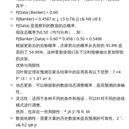
其中：
P(Data|Banker) = 0.60
P(Banker) = 0.4587 e; j, c3 t) T& ]) c& N8 U6 E
P(Data) 是观察到的数据的总概率。
假设总概率为0.50（均匀分布），则：
P(Banker|Data) = 0.60 * 0.458 / 0.50 = 0.5496
根据更新后的后验概率，庄家胜出的概率从先前的 45.8% 提
高到了 54.96%。这种更新使我们在下注时能够做出更加明智
的决策。
优势与局限性
贝叶斯定理在预测百家乐结果中的应用具有以下优势：7 ×4
P" i3 !
1 d1 a+ X
9
动态更新：可以根据新的数据动态调整概率，提高预测的准确
性。
灵活性：适用于各种不同的条件和假设，可以针对不同的游戏
模式进行调整。
然而，也存在一些局限性：* j6 }! ?$ R. M
数据依赖性：需要大量的历史数据来提高预测的可靠性。2 `:
v& h2 q# p