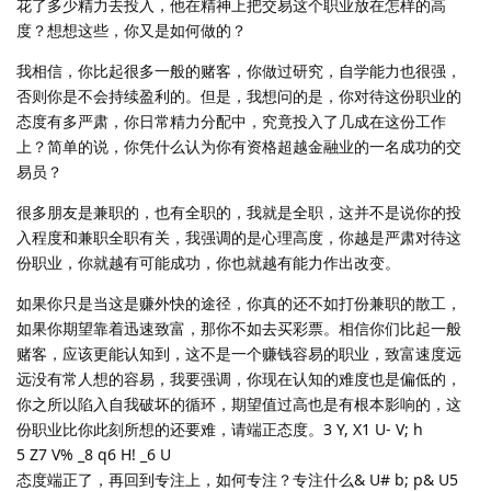
花了多少精力去投入，他在精神上把交易这个职业放在怎样的高
度？想想这些，你又是如何做的？
我相信，你比起很多一般的赌客，你做过研究，自学能力也很强，
否则你是不会持续盈利的。但是，我想问的是，你对待这份职业的
态度有多严肃，你日常精力分配中，究竟投入了几成在这份工作
上？简单的说，你凭什么认为你有资格超越金融业的一名成功的交
易员？
很多朋友是兼职的，也有全职的，我就是全职，这并不是说你的投
入程度和兼职全职有关，我强调的是心理高度，你越是严肃对待这
份职业，你就越有可能成功，你也就越有能力作出改变。
如果你只是当这是赚外快的途径，你真的还不如打份兼职的散工，
如果你期望靠着迅速致富，那你不如去买彩票。相信你们比起一般
赌客，应该更能认知到，这不是一个赚钱容易的职业，致富速度远
远没有常人想的容易，我要强调，你现在认知的难度也是偏低的，
你之所以陷入自我破坏的循环，期望值过高也是有根本影响的，这
份职业比你此刻所想的还要难，请端正态度。3 Y, X1 U- V; h
5 Z7 V% _8 q6 H! _6 U
态度端正了，再回到专注上，如何专注？专注什么& U# b; p& U5