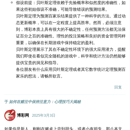
假设前提：贝叶斯定理依赖于先验概率和似然度的准确性，如
果这些初始假设不准确，可能导致错误的预测结果。
贝叶斯定理为预测百家乐结果提供了一种科学的方法。通过动
态更新概率，可以在一定程度上提高胜率。然而，必须注意
到，博彩本质上具有很大的不确定性，任何预测方法都无法保
证百分之百的准确性。理性的投注策略和良好的资金管理同样
重要，以确保在长期游戏中保持稳定的盈利。
贝叶斯定理展示了其在不确定性环境下的强大应用潜力，提醒
我们即使在看似完全随机的游戏中，科学和统计方法仍然能够
提供宝贵的洞见和指导。
各位朋友有什么应用贝叶斯定理或者其它数学统计定理预测百
家乐的想法，请畅所欲言。
回复
于
如何在赌注中保持注意力：心理技巧大揭秘
博彩网
2025年3月3日
如果你是新人，刚刚在赌桌上尝到甜头，或者小有损失，那么本文