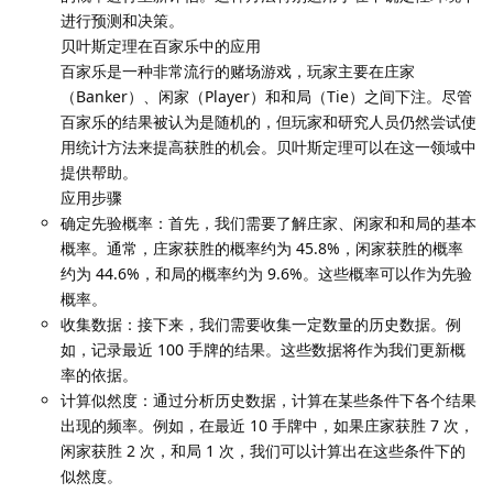
进行预测和决策。
贝叶斯定理在百家乐中的应用
百家乐是一种非常流行的赌场游戏，玩家主要在庄家
（Banker）、闲家（Player）和和局（Tie）之间下注。尽管
百家乐的结果被认为是随机的，但玩家和研究人员仍然尝试使
用统计方法来提高获胜的机会。贝叶斯定理可以在这一领域中
提供帮助。
应用步骤
确定先验概率：首先，我们需要了解庄家、闲家和和局的基本
概率。通常，庄家获胜的概率约为 45.8%，闲家获胜的概率
约为 44.6%，和局的概率约为 9.6%。这些概率可以作为先验
概率。
收集数据：接下来，我们需要收集一定数量的历史数据。例
如，记录最近 100 手牌的结果。这些数据将作为我们更新概
率的依据。
计算似然度：通过分析历史数据，计算在某些条件下各个结果
出现的频率。例如，在最近 10 手牌中，如果庄家获胜 7 次，
闲家获胜 2 次，和局 1 次，我们可以计算出在这些条件下的
似然度。