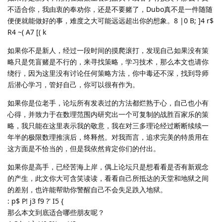
不适合你，我由衷的奉劝你，还是不要赌了，Dubo真不是一件随随
便便就能做好的事，难度之大可能远远超出你的想象。8 |0 B; ]4 r$
R4 ~( A7 [( k
如果你不是新人，经过一段时间的摸爬滚打，发现自己如果没有策
略只是凭盲赌是不行的，来寻找策略，学习技术，那么本文也请你
绕行，因为这里没有讨论任何策略方法，你中毒还不深，找到导师
后潜心学习，管好自己，你可以很有作为。
如果你是位老手，论坛所有发表过的方法都烂熟于心，自己也小有
心得，并致力于在数理范围内研究出一个可复制的战胜百家乐的策
略，我只能在这里表示我的敬意，我在对三多理论经过断断续续一
年半的极限数理推演后，终释然。对我而言，追求完美的特质用在
这方面是不恰当的，但是我依然肯定你们的付出。
如果你是高手，已经苦海上岸，偶上论坛只是想看看是否有新观念
的产生，此文你大可含笑读读，看看自己所抵达的天堂和地狱之间
的差别，也许能帮助你警醒自己不会失足跌入地狱。
: p$ P! j3 f9 ?' I5 {
那么本文到底适合哪些朋友呢？