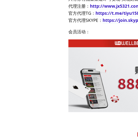
代理注册：
http://www.jx5321.co
官方代理TG：
https://t.me/tiyu15
官方代理SKYPE：
https://join.sk
会员活动：