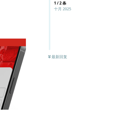
1
/
2
条
十月 2025
最新回复