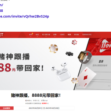
m/
88
ype.com/invite/vQrhw2BvS24p