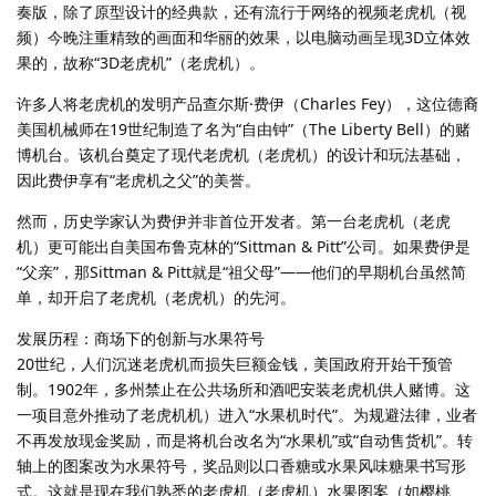
奏版，除了原型设计的经典款，还有流行于网络的视频老虎机（视
频）今晚注重精致的画面和华丽的效果，以电脑动画呈现3D立体效
果的，故称“3D老虎机”（老虎机）。
许多人将老虎机的发明产品查尔斯·费伊（Charles Fey），这位德裔
美国机械师在19世纪制造了名为“自由钟”（The Liberty Bell）的赌
博机台。该机台奠定了现代老虎机（老虎机）的设计和玩法基础，
因此费伊享有“老虎机之父”的美誉。
然而，历史学家认为费伊并非首位开发者。第一台老虎机（老虎
机）更可能出自美国布鲁克林的“Sittman & Pitt”公司。如果费伊是
“父亲”，那Sittman & Pitt就是“祖父母”——他们的早期机台虽然简
单，却开启了老虎机（老虎机）的先河。
发展历程：商场下的创新与水果符号
20世纪，人们沉迷老虎机而损失巨额金钱，美国政府开始干预管
制。1902年，多州禁止在公共场所和酒吧安装老虎机供人赌博。这
一项目意外推动了老虎机机）进入“水果机时代”。为规避法律，业者
不再发放现金奖励，而是将机台改名为“水果机”或“自动售货机”。转
轴上的图案改为水果符号，奖品则以口香糖或水果风味糖果书写形
式。这就是现在我们熟悉的老虎机（老虎机）水果图案（如樱桃、