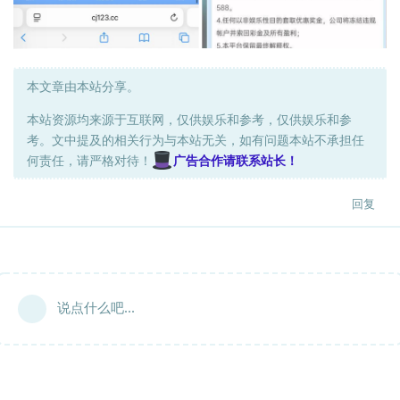
本文章由本站分享。
本站资源均来源于互联网，仅供娱乐和参考，仅供娱乐和参
考。文中提及的相关行为与本站无关，如有问题本站不承担任
何责任，请严格对待！
广告合作请联系站长！
回复
说点什么吧...