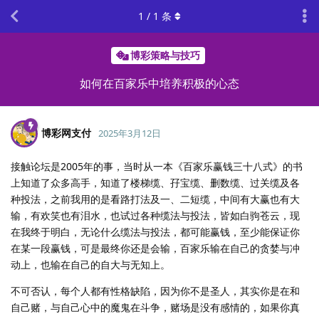
1
/
1
条
博彩策略与技巧
如何在百家乐中培养积极的心态
博彩网支付
2025年3月12日
接触论坛是2005年的事，当时从一本《百家乐赢钱三十八式》的书
上知道了众多高手，知道了楼梯缆、孖宝缆、删数缆、过关缆及各
种投法，之前我用的是看路打法及一、二短缆，中间有大赢也有大
输，有欢笑也有泪水，也试过各种缆法与投法，皆如白驹苍云，现
在我终于明白，无论什么缆法与投法，都可能赢钱，至少能保证你
在某一段赢钱，可是最终你还是会输，百家乐输在自己的贪婪与冲
动上，也输在自己的自大与无知上。
不可否认，每个人都有性格缺陷，因为你不是圣人，其实你是在和
自己赌，与自己心中的魔鬼在斗争，赌场是没有感情的，如果你真