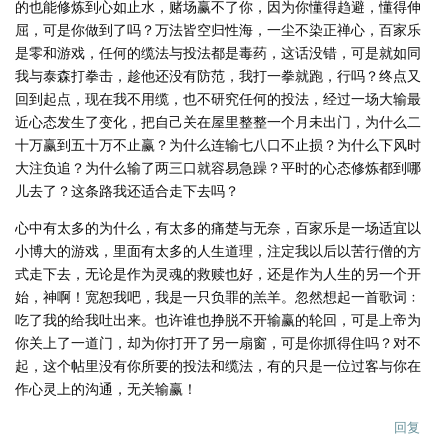
的也能修炼到心如止水，赌场赢不了你，因为你懂得趋避，懂得伸
屈，可是你做到了吗？万法皆空归性海，一尘不染正禅心，百家乐
是零和游戏，任何的缆法与投法都是毒药，这话没错，可是就如同
我与泰森打拳击，趁他还没有防范，我打一拳就跑，行吗？终点又
回到起点，现在我不用缆，也不研究任何的投法，经过一场大输最
近心态发生了变化，把自己关在屋里整整一个月未出门，为什么二
十万赢到五十万不止赢？为什么连输七八口不止损？为什么下风时
大注负追？为什么输了两三口就容易急躁？平时的心态修炼都到哪
儿去了？这条路我还适合走下去吗？
心中有太多的为什么，有太多的痛楚与无奈，百家乐是一场适宜以
小博大的游戏，里面有太多的人生道理，注定我以后以苦行僧的方
式走下去，无论是作为灵魂的救赎也好，还是作为人生的另一个开
始，神啊！宽恕我吧，我是一只负罪的羔羊。忽然想起一首歌词﹕
吃了我的给我吐出来。也许谁也挣脱不开输赢的轮回，可是上帝为
你关上了一道门，却为你打开了另一扇窗，可是你抓得住吗？对不
起，这个帖里没有你所要的投法和缆法，有的只是一位过客与你在
作心灵上的沟通，无关输赢！
回复