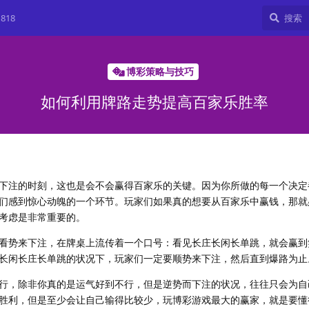
818
博彩策略与技巧
如何利用牌路走势提高百家乐胜率
下注的时刻，这也是会不会赢得百家乐的关键。因为你所做的每一个决定
们感到惊心动魄的一个环节。玩家们如果真的想要从百家乐中赢钱，那就
考虑是非常重要的。
看势来下注，在牌桌上流传着一个口号：看见长庄长闲长单跳，就会赢到
长闲长庄长单跳的状况下，玩家们一定要顺势来下注，然后直到爆路为止
行，除非你真的是运气好到不行，但是逆势而下注的状况，往往只会为自
胜利，但是至少会让自己输得比较少，玩博彩游戏最大的赢家，就是要懂