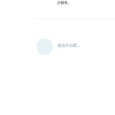
少损失。
说点什么吧...