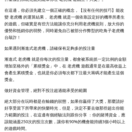
在這邊，你必須先建立一個正確的概念，【沒有任何的技巧】能改
變 老虎機 的運算結果， 老虎機 就是一個依靠設定好的機率所產生
的遊戲，但確實是有些方法能讓你充分利用老虎機規則，放大你的
優勢和抵銷你的弱勢，同時避免自己被部分作弊型的吃角子老虎機
台敲詐！
如果遇到漸進式老虎機，請確保有足夠多的投注量
漸進式 老虎機 就是你每次的投注量，都會被系統抓一定比例的金額
增加至格外的「累積獎金」中，在 老虎機 遊戲通常是在最高收益上
會產生累積獎金，也就是你必須每次都下注最大籌碼才能產生這個
獎金。
做好資金管理，絕對不投注超過能承受的範圍
絕大部分在玩時都是在輸錢的狀態，如果你贏得了大獎，那麼請好
好享受當下所帶來的快樂時光，但是，決定不要去做那些超出你能
力範圍的投注，在這邊有個經驗法則跟你分享 ：你的賭博資金，應
該能涵蓋250次的投注次數，讓你有90%的機會能持續3個小時以上
的遊戲時間。