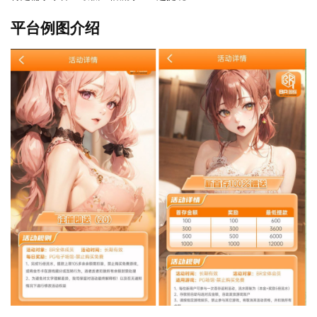
平台例图介绍