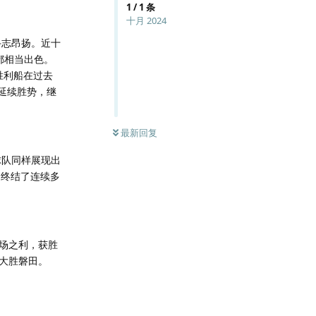
1
/
1
条
十月 2024
斗志昂扬。近十
都相当出色。
胜利船在过去
延续胜势，继
最新回复
球队同样展现出
，终结了连续多
场之利，获胜
大胜磐田。