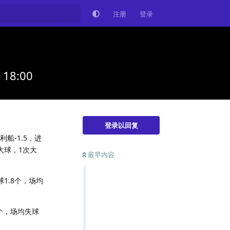
注册
登录
18:00
登录以回复
船-1.5，进
大球，1次大
最早内容
1.8个，场均
个，场均失球