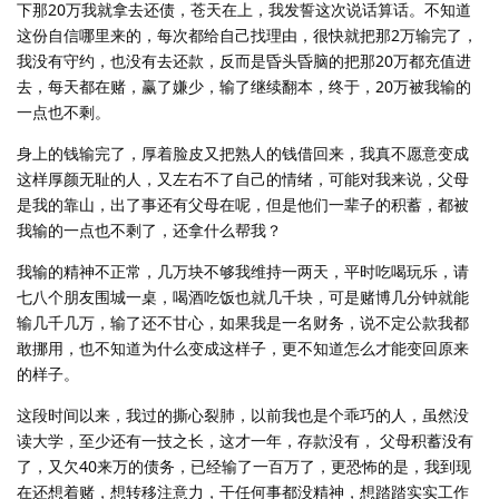
下那20万我就拿去还债，苍天在上，我发誓这次说话算话。不知道
这份自信哪里来的，每次都给自己找理由，很快就把那2万输完了，
我没有守约，也没有去还款，反而是昏头昏脑的把那20万都充值进
去，每天都在赌，赢了嫌少，输了继续翻本，终于，20万被我输的
一点也不剩。
身上的钱输完了，厚着脸皮又把熟人的钱借回来，我真不愿意变成
这样厚颜无耻的人，又左右不了自己的情绪，可能对我来说，父母
是我的靠山，出了事还有父母在呢，但是他们一辈子的积蓄，都被
我输的一点也不剩了，还拿什么帮我？
我输的精神不正常，几万块不够我维持一两天，平时吃喝玩乐，请
七八个朋友围城一桌，喝酒吃饭也就几千块，可是赌博几分钟就能
输几千几万，输了还不甘心，如果我是一名财务，说不定公款我都
敢挪用，也不知道为什么变成这样子，更不知道怎么才能变回原来
的样子。
这段时间以来，我过的撕心裂肺，以前我也是个乖巧的人，虽然没
读大学，至少还有一技之长，这才一年，存款没有， 父母积蓄没有
了，又欠40来万的债务，已经输了一百万了，更恐怖的是，我到现
在还想着赌，想转移注意力，干任何事都没精神，想踏踏实实工作