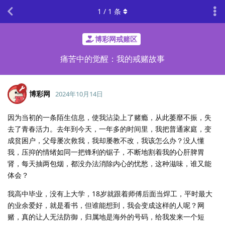
1
/
1
条
博彩网戒赌区
痛苦中的觉醒：我的戒赌故事
博彩网
2024年10月14日
因为当初的一条陌生信息，使我沾染上了赌瘾，从此萎靡不振，失
去了青春活力。去年到今天，一年多的时间里，我把普通家庭，变
成贫困户，父母屡次救我，我却屡教不改，我该怎么办？没人懂
我，压抑的情绪如同一把锋利的锯子，不断地割着我的心肝脾胃
肾，每天抽两包烟，都没办法消除内心的忧愁，这种滋味，谁又能
体会？
我高中毕业，没有上大学，18岁就跟着师傅后面当焊工，平时最大
的业余爱好，就是看书，但谁能想到，我会变成这样的人呢？网
赌，真的让人无法防御，归属地是海外的号码，给我发来一个短