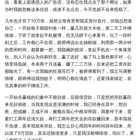
信，看着上面诱惑人的广告语，没有忍住我点击了那个网址，如果
当时我能忽略这条信息，或者不去点击，今天也就不会来投稿了。
几年也才存了10万块，虽然父母有意帮我买房付首付，但我总想靠
自己，一开始每天都跟钓鱼一样，赢几百就大丰收，第二天工作继
续做，下班了就拿起手机赌博，也无法静下心来看书，玩了一段时
刻之后，工作都心不在焉，跟师傅说出去抽根烟，利用那一两分钟
的悠闲时间，都要赌一把。我隐藏的很深，拿起手机在一个角落里
玩，别人只会认为你刷抖音，赢了还好，输了马上脸色都不对，心
情变得急躁。本来两个月连赢，赚了二三万块，后来还把工资存款
都输光了。有一次我输的狂扇耳巴子，被师傅看到了，我立马调整
情绪，跟师傅说我拍蚊子，明明心都在滴血了，还要强装镇定，若
无其事的样子继续工作。
一开始在赢钱的幻象中不能自拔，后面借贷款，只是想把存款赢回
来见好就收，当我发现这是深渊的时候，我已经身在其中，想自
救，想戒赌，又戒不掉，赌瘾在我心中根深蒂固，我要停下来，需
要打工两年还清欠款，再打工两年把失去的存款赚回来，原本我就
不负债，原本我就有存款，我怎么甘心用四年的时间弥补回来，所
以借了9万贷款，其实还能借更多，只是我没敢继续借，坦白了，家