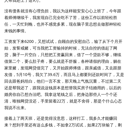
人帮我还上了这9万。
没有债务就没有心理负担，我以为这样能安安心心上班了，今年跟
着师傅继续干，我发现自己完全吃不了苦，这份工作以前轻松胜
任，一天忙到晚，也并不感觉多累，现在脑子里总想去做那种轻松
来钱的事情。
工资发下来6200，又想试试，自顾自的安慰自己，输了从下个月开
始，发誓戒赌，可当我把工资输掉的时候，无法自控的借起了网
贷，脑子一片空白，只想把工资赢回来，借了一个贷款不够，继续
借第二个，要么肚子疼，要么就是不舒服，各种请假的理由，躺在
家里赌，发现网贷借完了，又开始跟师傅借，跟亲戚借，又去跟朋
友借，5月10号，我欠了39.6万，而且马上都要到还款时间了，又是
回去跟爸妈坦白，他们一言不发，那天晚上气氛沉重，不过第二天
还是帮我还了，跟我说这钱原本是想替我买房子结婚用的，以后的
婚房你自己想办法吧。我拿这笔钱之后，把身边那些人一个个还
清，唯独网贷没还，手里留着22万，就是不舍得，那是个什么心态
我说不出来。
接着上了两天班，还是觉得没意思，这样打工，我多久才能赚回
来？想到手里还有这么多钱，不如拿2万试试，如果2万块输了，剩