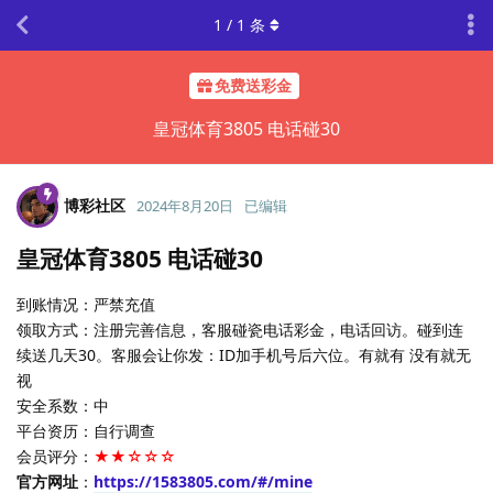
1
/
1
条
免费送彩金
皇冠体育3805 电话碰30
博彩社区
2024年8月20日
已编辑
皇冠体育3805 电话碰30
到账情况：严禁充值
领取方式：注册完善信息，客服碰瓷电话彩金，电话回访。碰到连
续送几天30。客服会让你发：ID加手机号后六位。有就有 没有就无
视
安全系数：中
平台资历：自行调查
会员评分：
★★☆☆☆
官方网址
：
https://1583805.com/#/mine