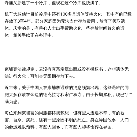
寺庙又新建了一个冷库，但现在这个冷库也快满了。
机车大叔估计目前冷库中还有100多具遗体等待火化，其中有的已经
存放了3至4年。部分家庭因为无法支付存放费用，放弃了领取遗
体。庆幸的是，有善心人士出手帮助火化一些存放时间较久的遗
体，相关手续正在办理中。
柬埔寨法律规定，若没有直系亲属出面或没有授权书，这些遗体无
法进行火化，可能会无限期存放下去。
近年来，关于中国人在柬埔寨遇难的消息频繁出现，这些遇难的同
胞大多存放在金边的德克拉寺和宋仁积寺，由于长期累积，现已“尸”
满为患。
每位来到柬埔寨的同胞都怀揣梦想，但有些人遭遇不幸，有的被
害、自杀、病死，还有一些原因不明的死亡。身在异国他乡，人们
的命运难以预料，有些人回乡，而有些人却将命葬在异国。