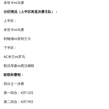
本菲卡vs马赛
分区情况（上半区将是决赛主队）：
上半区：
本菲卡vs马赛
利物浦vs亚特兰大
下半区：
AC米兰vs罗马
勒沃库森vs西汉姆联
欧联杯赛程：
四分之一决赛
第一回合：4月12日
第二回合：4月19日