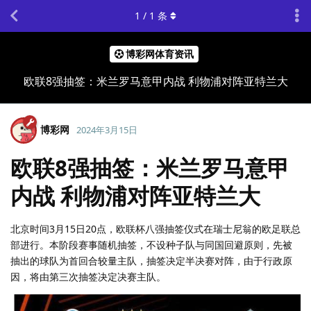
1
/
1
条
博彩网体育资讯
欧联8强抽签：米兰罗马意甲内战 利物浦对阵亚特兰大
博彩网
2024年3月15日
欧联8强抽签：米兰罗马意甲
内战 利物浦对阵亚特兰大
北京时间3月15日20点，欧联杯八强抽签仪式在瑞士尼翁的欧足联总
部进行。本阶段赛事随机抽签，不设种子队与同国回避原则，先被
抽出的球队为首回合较量主队，抽签决定半决赛对阵，由于行政原
因，将由第三次抽签决定决赛主队。