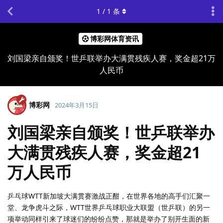
1
/
1
条
博彩网体育资讯
刘国梁亲自颁奖！世乒联举办大满贯残疾人赛，奖金超21万
人民币
博彩网
2024年3月15日
刘国梁亲自颁奖！世乒联举办
大满贯残疾人赛，奖金超21
万人民币
乒乓球WTT新加坡大满贯赛激战正酣，在世界各地的高手们汇聚一
堂、龙争虎斗之际，WTT世界乒乓球职业大联盟（世乒联）的另一
项举动同样引来了球迷们的纷纷点赞，那就是举办了别开生面的新