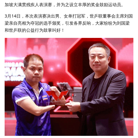
加坡大满贯残疾人表演赛，并为之设立丰厚的奖金鼓励运动员。
3月14日，本次表演赛决出男、女单打冠军，世乒联董事会主席刘国
梁亲自亮相为夺冠的选手颁奖，引发各界反响，大家纷纷为刘国梁
和世乒联的公益行为鼓掌叫好！