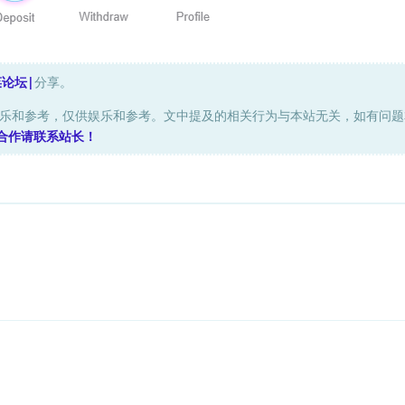
菜论坛|
分享。
乐和参考，仅供娱乐和参考。文中提及的相关行为与本站无关，如有问题
合作请联系站长！