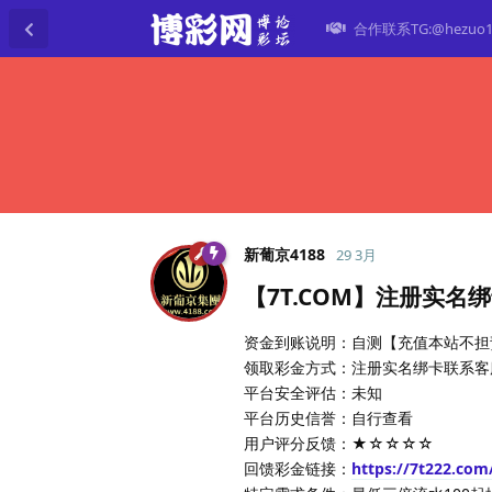
合作联系TG:@hezuo1
新葡京4188
29 3月
【7T.COM】注册实名
资金到账说明：自测【充值本站不担
领取彩金方式：注册实名绑卡联系客
平台安全评估：未知
平台历史信誉：自行查看
用户评分反馈：★☆☆☆☆
回馈彩金链接：
https://7t222.com