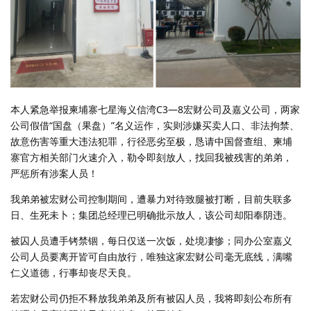
本人紧急举报柬埔寨七星海义信湾C3—8宏财公司及嘉义公司，两家
公司假借“国盘（果盘）”名义运作，实则涉嫌买卖人口、非法拘禁、
故意伤害等重大违法犯罪，行径恶劣至极，恳请中国督查组、柬埔
寨官方相关部门火速介入，勒令即刻放人，找回我被残害的弟弟，
严惩所有涉案人员！
我弟弟被宏财公司控制期间，遭暴力对待致腿被打断，目前失联多
日、生死未卜；集团总经理已明确批示放人，该公司却阳奉阴违。
被囚人员遭手铐禁锢，每日仅送一次饭，处境凄惨；同办公室嘉义
公司人员要离开皆可自由放行，唯独这家宏财公司毫无底线，满嘴
仁义道德，行事却丧尽天良。
若宏财公司仍拒不释放我弟弟及所有被囚人员，我将即刻公布所有