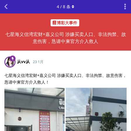
4
/
8
条
博彩大事件
七星海义信湾宏财+嘉义公司 涉嫌买卖人口、非法拘禁、故
意伤害，恳请中柬官方介入救人
从vv从
23 1月
七星海义信湾宏财+嘉义公司 涉嫌买卖人口、非法拘禁、故意伤害，
恳请中柬官方介入救人！