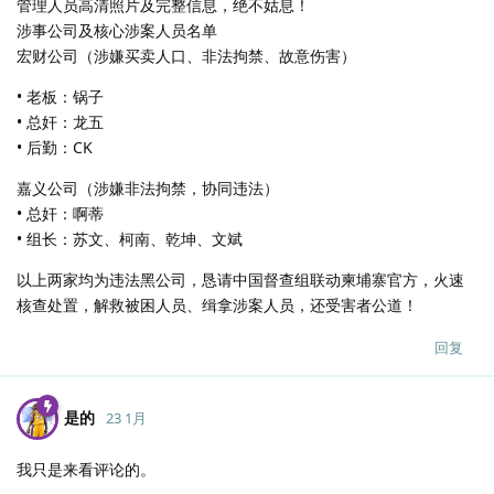
管理人员高清照片及完整信息，绝不姑息！
涉事公司及核心涉案人员名单
宏财公司（涉嫌买卖人口、非法拘禁、故意伤害）
• 老板：锅子
• 总奸：龙五
• 后勤：CK
嘉义公司（涉嫌非法拘禁，协同违法）
• 总奸：啊蒂
• 组长：苏文、柯南、乾坤、文斌
以上两家均为违法黑公司，恳请中国督查组联动柬埔寨官方，火速
核查处置，解救被困人员、缉拿涉案人员，还受害者公道！
回复
是的
23 1月
我只是来看评论的。